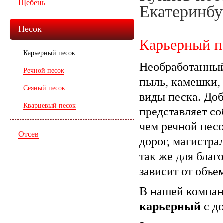
Щебень
Екатеринбу
Песок
Карьерный п
Карьерный песок
Необработанны
Речной песок
пыль, камешки, 
Сеяный песок
виды песка. До
Кварцевый песок
представляет со
чем речной пес
Отсев
дорог, магистра
так же для благ
зависит от объе
В нашей компа
карьерный
с до