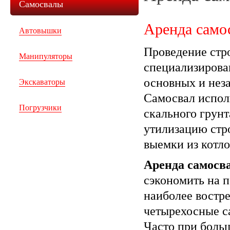
Самосвалы
Аренда самос
Автовышки
Проведение стр
Манипуляторы
специализирова
основных и нез
Экскаваторы
Самосвал исполь
Погрузчики
скального грунт
утилизацию стр
выемки из котл
Аренда самосв
сэкономить на 
наиболее востр
четырехосные с
Часто при больш