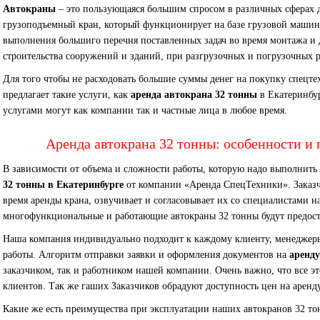
Автокраны
– это пользующаяся большим спросом в различных сферах д
грузоподъемный кран, который функционирует на базе грузовой машины
выполнения большиго перечня поставленных задач во время монтажа и
строительства сооружений и зданий, при разгрузочных и погрузочных р
Для того чтобы не расходовать большие суммы денег на покупку спецт
предлагает такие услуги, как
аренда автокрана 32 тонны
в Екатеринбу
услугами могут как компании так и частные лица в любое время.
Аренда автокрана 32 тонны: особенности и
В зависимости от объема и сложности работы, которую надо выполнить
32 тонны в Екатеринбурге
от компании «Аренда СпецТехники». Заказч
время аренды крана, озвучивает и согласовывает их со специалистами
многофункциональные и работающие автокраны 32 тонны будут предост
Наша компания индивидуально подходит к каждому клиенту, менеджер
работы. Алгоритм отправки заявки и оформления документов на
аренду
заказчиком, так и работником нашей компании. Очень важно, что все э
клиентов. Так же гаших Заказчиков обрадуют доступность цен на аренду
Какие же есть преимущества при эксплуатации наших автокранов 32 т