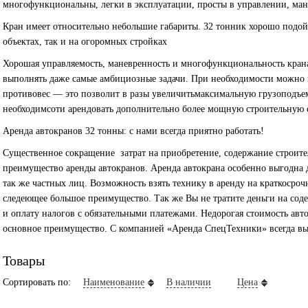
многофункциональны, легки в эксплуатации, просты в управлении, ман
Кран имеет относительно небольшие габариты. 32 тонник хорошо подой
объектах, так и на огоромных стройках
Хорошая управляемость, маневренность и многофункциональность кран
выполнять даже самые амбициозные задачи. При необходимости можно
противовес — это позволит в разы увеличитьмаксимальную грузоподъемно
необходимсоти арендовать дополнительно более мощную строительную с
Аренда автокранов 32 тонны: с нами всегда приятно работать!
Существенное сокращение затрат на приобретение, содержание строите
преимущество аренды автокранов. Аренда автокрана особенно выгодна 
так же частных лиц. Возможность взять технику в аренду на краткосроч
следеющее большое преимущество. Так же Вы не тратите деньги на со
и оплату налогов с обязательными платежами. Недорогая стоимость авт
основное преимущество. С компанией «Аренда СпецТехники» всегда вы
Товары
Сортировать по:
Наименование
В наличии
Цена