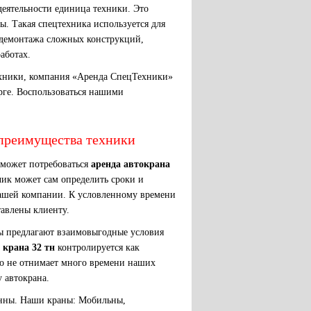
еятельности единица техники. Это
. Такая спецтехника используется для
 демонтажа сложных конструкций,
аботах.
ехники, компания «Аренда СпецТехники»
рге. Воспользоваться нашими
 преимущества техники
 может потребоваться
аренда автокрана
ик может сам определить сроки и
 нашей компании. К условленному времени
авлены клиенту.
ы предлагают взаимовыгодные условия
 крана 32 тн
контролируется как
то не отнимает много времени наших
 автокрана.
онны. Наши краны: Мобильны,