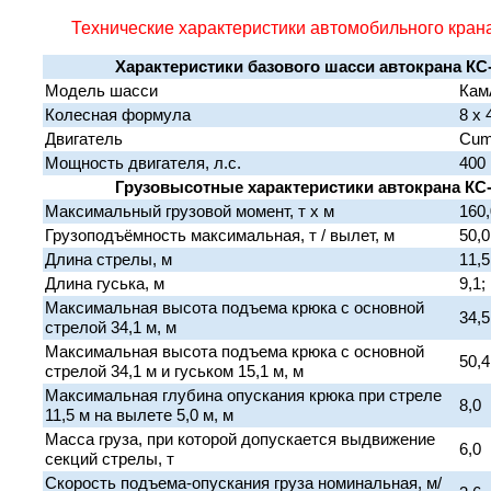
Технические характеристики автомобильного кран
Характеристики базового шасси автокрана КС
Модель шасси
Кам
Колесная формула
8 х 
Двигатель
Cum
Мощность двигателя, л.с.
400
Грузовысотные характеристики автокрана КС-
Максимальный грузовой момент, т х м
160,
Грузоподъёмность максимальная, т / вылет, м
50,0
Длина стрелы, м
11,5
Длина гуська, м
9,1;
Максимальная высота подъема крюка с основной
34,5
стрелой 34,1 м, м
Максимальная высота подъема крюка с основной
50,4
стрелой 34,1 м и гуськом 15,1 м, м
Максимальная глубина опускания крюка при стреле
8,0
11,5 м на вылете 5,0 м, м
Масса груза, при которой допускается выдвижение
6,0
секций стрелы, т
Скорость подъема-опускания груза номинальная, м/