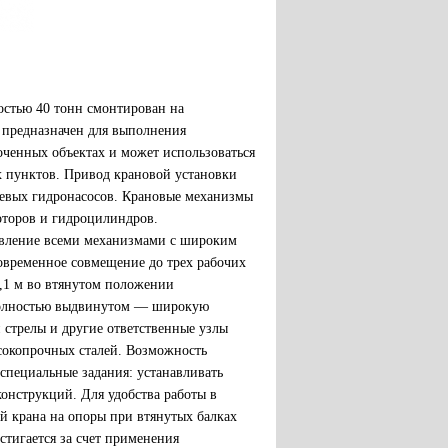
стью 40 тонн смонтирован на
 предназначен для выполнения
оченных объектах и может использоваться
ых пунктов. Привод крановой установки
евых гидронасосов. Крановые механизмы
торов и гидроцилиндров.
равление всеми механизмами с широким
овременное совмещение до трех рабочих
4,1 м во втянутом положении
в полностью выдвинутом — широкую
 стрелы и другие ответственные узлы
сокопрочных сталей. Возможность
 специальные задания: устанавливать
онструкций. Для удобства работы в
й крана на опоры при втянутых балках
стигается за счет применения