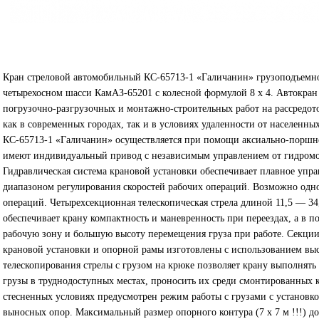
Кран стреловой автомобильный КС-65713-1 «Галичанин» грузоподъемно
четырехосном шасси КамАЗ-65201 с колесной формулой 8 х 4. Автокран
погрузочно-разгрузочных и монтажно-строительных работ на рассредот
как в современных городах, так и в условиях удаленности от населенн
КС-65713-1 «Галичанин» осуществляется при помощи аксиально-поршн
имеют индивидуальный привод с независимым управлением от гидромо
Гидравлическая система крановой установки обеспечивает плавное уп
диапазоном регулирования скоростей рабочих операций. Возможно одн
операций. Четырехсекционная телескопическая стрела длиной 11,5 — 3
обеспечивает крану компактность и маневренность при переездах, а 
рабочую зону и большую высоту перемещения груза при работе. Секции
крановой установки и опорной рамы изготовлены с использованием вы
телескопирования стрелы с грузом на крюке позволяет крану выполнять
грузы в труднодоступных местах, проносить их среди смонтированных к
стесненных условиях предусмотрен режим работы с грузами с установко
выносных опор. Максимальный размер опорного контура (7 х 7 м !!!) до