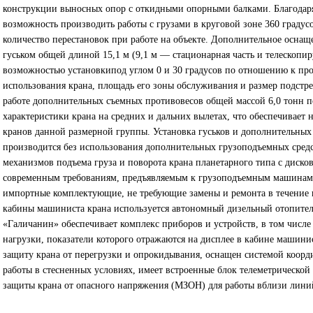
конструкции выносных опор с откидными опорными балками. Благодар
возможность производить работы с грузами в круговой зоне 360 градусо
количество перестановок при работе на объекте. Дополнительное осна
гуськом общей длиной 15,1 м (9,1 м — стационарная часть и телескопиру
возможностью установкипод углом 0 и 30 градусов по отношению к про
использования крана, площадь его зоны обслуживания и размер подстре
работе дополнительных съемных противовесов общей массой 6,0 тонн п
характеристики крана на средних и дальних вылетах, что обеспечивает
кранов данной размерной группы. Установка гуськов и дополнительных
производится без использования дополнительных грузоподъемных средс
механизмов подъема груза и поворота крана планетарного типа с диско
современным требованиям, предъявляемым к грузоподъемным машинам.
импортные комплектующие, не требующие замены и ремонта в течение в
кабины машиниста крана используется автономный дизельный отопител
«Галичанин» обеспечивает комплекс приборов и устройств, в том числ
нагрузки, показатели которого отражаются на дисплее в кабине машини
защиту крана от перегрузки и опрокидывания, оснащен системой коорд
работы в стесненных условиях, имеет встроенные блок телеметрической
защиты крана от опасного напряжения (МЗОН) для работы вблизи линий