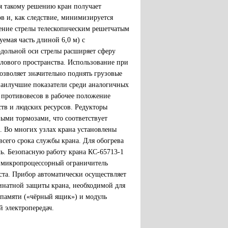
я такому решению кран получает
в и, как следствие, минимизируется
щение стрелы телескопическим решетчатым
емая часть длиной 6,0 м) с
дольной оси стрелы расширяет сферу
лового пространства. Использование при
озволяет значительно поднять грузовые
 наилучшие показатели среди аналогичных
 противовесов в рабочее положение
тв и людских ресурсов. Редукторы
выми тормозами, что соответствует
 Во многих узлах крана установлены
сего срока службы крана. Для обогрева
ь. Безопасную работу крана КС-65713-1
е микропроцессорный ограничитель
ста. Прибор автоматически осуществляет
инатной защиты крана, необходимой для
 памяти («чёрный ящик») и модуль
 электропередач.