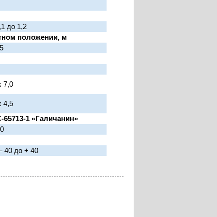
,1 до 1,2
тном положении, м
5
х 7,0
х 4,5
-65713-1 «Галичанин»
40
 40 до + 40