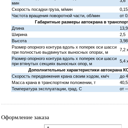
3,6
мин
Скорость посадки груза, м/мин
0,15
Частота вращения поворотной части, об/мин
от 0
Габаритные размеры автокрана в транспор
Длина
13,9
Ширина
2,5
Высота
3,98
Размер опорного контура вдоль х поперек оси шасси
7,2 
при полностью выдвинутых выносных опорах, м
Размер опорного контура вдоль х поперек оси шасси
5,4 
при втянутых секциях выносных опор, м
Дополнительные характеристики автокрана КС
Скорость передвижения крана своим ходом, км/ч
до 
Масса крана в транспортном положении, т
40,5
Температура эксплуатации, град. С
от —
Оформление заказа